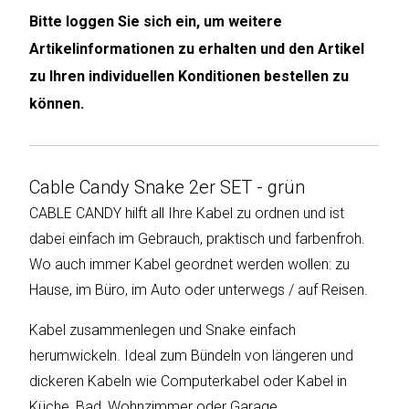
Bitte loggen Sie sich ein, um weitere
Humax
Artikelinformationen zu erhalten und den Artikel
zu Ihren individuellen Konditionen bestellen zu
Mind
können.
Desk
Noveen
Cable Candy Snake 2er SET - grün
Olimpia
CABLE CANDY hilft all Ihre Kabel zu ordnen und ist
Splendid
dabei einfach im Gebrauch, praktisch und farbenfroh.
Pur
Wo auch immer Kabel geordnet werden wollen: zu
Line
Hause, im Büro, im Auto oder unterwegs / auf Reisen.
Quantis
Kabel zusammenlegen und Snake einfach
herumwickeln. Ideal zum Bündeln von längeren und
Sinclair
dickeren Kabeln wie Computerkabel oder Kabel in
Küche, Bad, Wohnzimmer oder Garage.