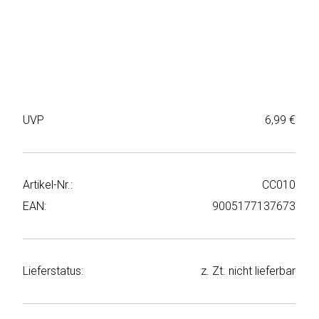
Weiter
Deltaco
einkaufen
Elbsand
➜
Faitron
Passwort
vergessen
UVP
6,99 €
freenet
➜
TV
Registrieren
Frugalino
Artikel-Nr.:
CC010
EAN:
9005177137673
Goobay
HAEGER
Lieferstatus:
z. Zt. nicht lieferbar
HD+
HeatsBox