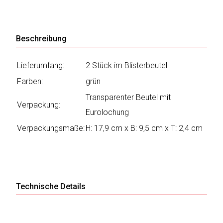
Katalog
Beschreibung
erstellen
Lieferumfang:
2 Stück im Blisterbeutel
Farben:
grün
Preisliste
erstellen
Transparenter Beutel mit
Verpackung:
Eurolochung
Verpackungsmaße:
H: 17,9 cm x B: 9,5 cm x T: 2,4 cm
Technische Details