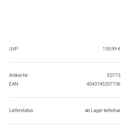
Weiter
Deltaco
einkaufen
Elbsand
➜
Faitron
Passwort
vergessen
UVP
159,99 €
freenet
➜
TV
Registrieren
Frugalino
Artikel-Nr.:
E0773
EAN:
4043745207736
Goobay
HAEGER
Lieferstatus:
ab Lager lieferbar
HD+
HeatsBox