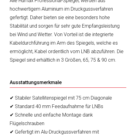
Alle Humax Professional-Spiegel, werden aus
sky
vision
hochwertigem Aluminium im Druckgussverfahren
gefertigt. Daher bieten sie eine besonders hohe
Solis
Stabilität und sorgen für sehr gute Empfangsleistung
bei Wind und Wetter. Von Vorteil ist die integrierte
SOLTAKO
Kabeldurchführung im Arm des Spiegels, welche es
ermöglicht, Kabel ordentlich vom LNB abzuführen. Die
Thomson
Spiegel sind erhältlich in 3 Größen, 65, 75 & 90 cm.
Vantage
Vistron
Ausstattungsmerkmale
Walter
✔ Stabiler Satellitenspiegel mit 75 cm Diagonale
Stahl
✔ Standard 40 mm Feedaufnahme für LNBs
✔ Schnelle und einfache Montage dank
Flügelschrauben
✔ Gefertigt im Alu-Druckgussverfahren mit