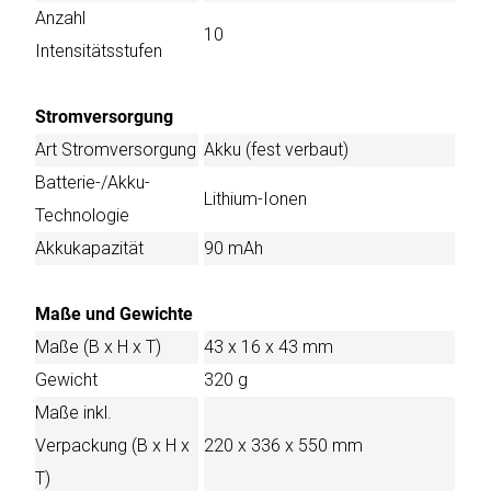
Anzahl
10
Intensitätsstufen
Stromversorgung
Art Stromversorgung
Akku (fest verbaut)
Batterie-/Akku-
Lithium-Ionen
Technologie
Akkukapazität
90 mAh
Maße und Gewichte
Maße (B x H x T)
43 x 16 x 43 mm
Gewicht
320 g
Maße inkl.
Verpackung (B x H x
220 x 336 x 550 mm
T)