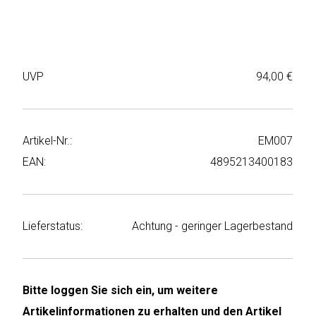
Weiter
Deltaco
einkaufen
Elbsand
UVP
94,00 €
➜
Faitron
Passwort
vergessen
freenet
➜
Artikel-Nr.:
EM007
TV
Registrieren
EAN:
4895213400183
Frugalino
Goobay
Lieferstatus:
Achtung - geringer Lagerbestand
HAEGER
HD+
Bitte loggen Sie sich ein, um weitere
Artikelinformationen zu erhalten und den Artikel
HeatsBox