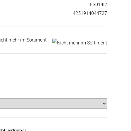
ES014I2
4251914044727
icht mehr im Sortiment
cht verfügbar.