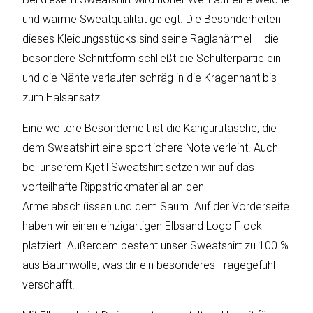
sky
vision
und warme Sweatqualität gelegt. Die Besonderheiten
dieses Kleidungsstücks sind seine Raglanärmel – die
Solis
besondere Schnittform schließt die Schulterpartie ein
und die Nähte verlaufen schräg in die Kragennaht bis
SOLTAKO
zum Halsansatz.
Thomson
Eine weitere Besonderheit ist die Kängurutasche, die
dem Sweatshirt eine sportlichere Note verleiht. Auch
Vantage
bei unserem Kjetil Sweatshirt setzen wir auf das
Vistron
vorteilhafte Rippstrickmaterial an den
Ärmelabschlüssen und dem Saum. Auf der Vorderseite
Walter
haben wir einen einzigartigen Elbsand Logo Flock
Stahl
platziert. Außerdem besteht unser Sweatshirt zu 100 %
aus Baumwolle, was dir ein besonderes Tragegefühl
verschafft.