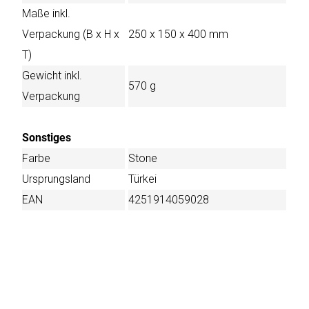
Maße inkl.
Verpackung (B x H x
250 x 150 x 400 mm
T)
Gewicht inkl.
570 g
Verpackung
Sonstiges
Farbe
Stone
Ursprungsland
Türkei
EAN
4251914059028