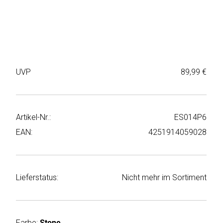
Weiter
Deltaco
einkaufen
Elbsand
➜
Faitron
Passwort
UVP
89,99 €
vergessen
freenet
➜
TV
Registrieren
Artikel-Nr.:
ES014P6
Frugalino
EAN:
4251914059028
Goobay
HAEGER
Lieferstatus:
Nicht mehr im Sortiment
HD+
HeatsBox
Farbe:
Stone