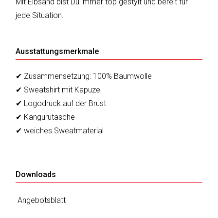
Mit Elbsand bist Du immer top gestylt und bereit für
jede Situation.
Katalog
erstellen
Ausstattungsmerkmale
✔ Zusammensetzung: 100% Baumwolle
Preisliste
✔ Sweatshirt mit Kapuze
erstellen
✔ Logodruck auf der Brust
✔ Kangurutasche
✔ weiches Sweatmaterial
Downloads
Angebotsblatt