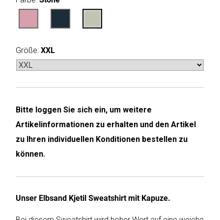
Humax
Mind
Größe:
XXL
Desk
Noveen
Olimpia
Bitte loggen Sie sich ein, um weitere
Splendid
Artikelinformationen zu erhalten und den Artikel
Pur
zu Ihren individuellen Konditionen bestellen zu
Line
können.
Quantis
Sinclair
Unser Elbsand Kjetil Sweatshirt mit Kapuze.
Bei diesem Sweatshirt wird hoher Wert auf eine weiche