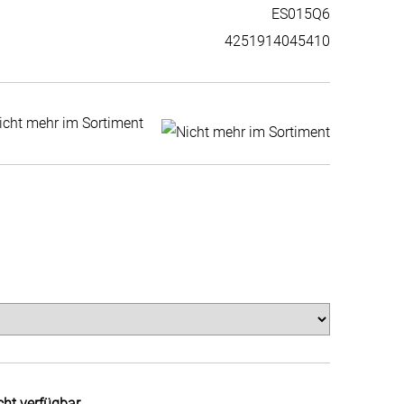
ES015Q6
4251914045410
icht mehr im Sortiment
cht verfügbar.