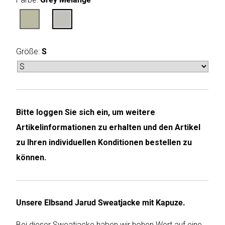
Humax
Mind
Größe:
S
Desk
Noveen
Olimpia
Bitte loggen Sie sich ein, um weitere
Splendid
Artikelinformationen zu erhalten und den Artikel
Pur
zu Ihren individuellen Konditionen bestellen zu
Line
können.
Quantis
Sinclair
Unsere Elbsand Jarud Sweatjacke mit Kapuze.
Bei dieser Sweatjacke haben wir hohen Wert auf eine