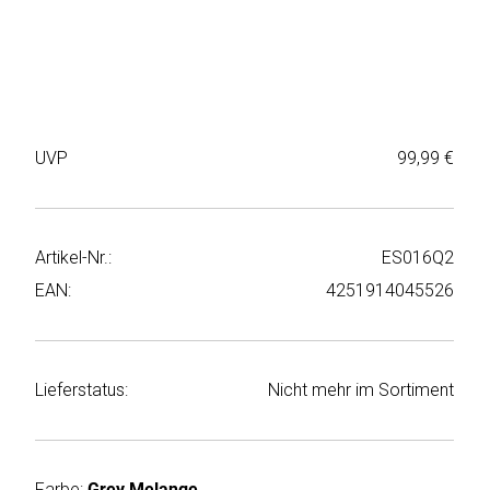
Weiter
Deltaco
einkaufen
Elbsand
➜
Faitron
Passwort
UVP
99,99 €
vergessen
freenet
➜
TV
Registrieren
Artikel-Nr.:
ES016Q2
Frugalino
EAN:
4251914045526
Goobay
HAEGER
Lieferstatus:
Nicht mehr im Sortiment
HD+
HeatsBox
Farbe:
Grey Melange