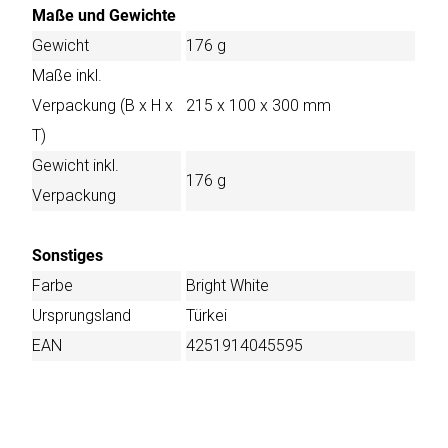
Maße und Gewichte
Gewicht
176 g
Maße inkl.
Verpackung (B x H x
215 x 100 x 300 mm
T)
Gewicht inkl.
176 g
Verpackung
Sonstiges
Farbe
Bright White
Ursprungsland
Türkei
EAN
4251914045595