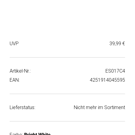
Weiter
Deltaco
einkaufen
Elbsand
➜
Faitron
Passwort
UVP
39,99 €
vergessen
freenet
➜
TV
Registrieren
Artikel-Nr.:
ES017C4
Frugalino
EAN:
4251914045595
Goobay
HAEGER
Lieferstatus:
Nicht mehr im Sortiment
HD+
HeatsBox
Farbe:
Bright White