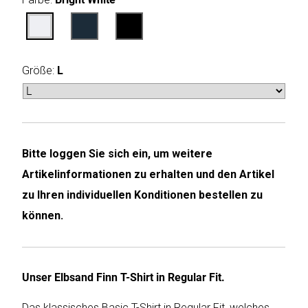
Humax
Mind
Größe:
L
Desk
Noveen
Olimpia
Bitte loggen Sie sich ein, um weitere
Splendid
Artikelinformationen zu erhalten und den Artikel
Pur
zu Ihren individuellen Konditionen bestellen zu
Line
können.
Quantis
Sinclair
Unser Elbsand Finn T-Shirt in Regular Fit.
Das klassisches Basic T-Shirt in Regular Fit, welches