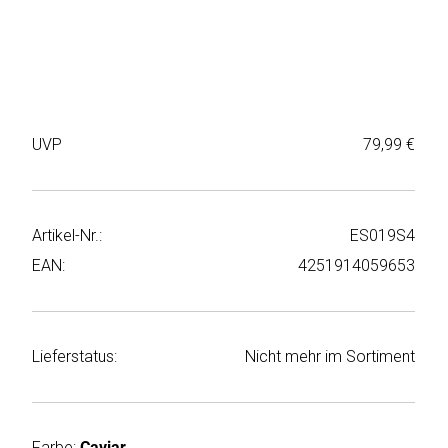
Weiter
Deltaco
einkaufen
Elbsand
➜
Faitron
Passwort
UVP
79,99 €
vergessen
freenet
➜
TV
Registrieren
Artikel-Nr.:
ES019S4
Frugalino
EAN:
4251914059653
Goobay
HAEGER
Lieferstatus:
Nicht mehr im Sortiment
HD+
HeatsBox
Farbe:
Caviar