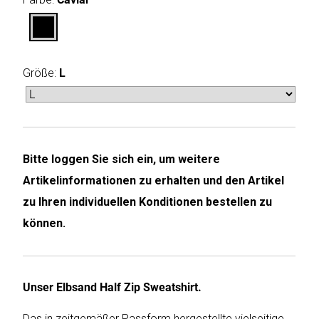
Humax
Mind
Größe:
L
Desk
Noveen
Olimpia
Bitte loggen Sie sich ein, um weitere
Splendid
Artikelinformationen zu erhalten und den Artikel
Pur
zu Ihren individuellen Konditionen bestellen zu
Line
können.
Quantis
Sinclair
Unser Elbsand Half Zip Sweatshirt.
Das in zeitgemäßer Passform hergestellte vielseitige