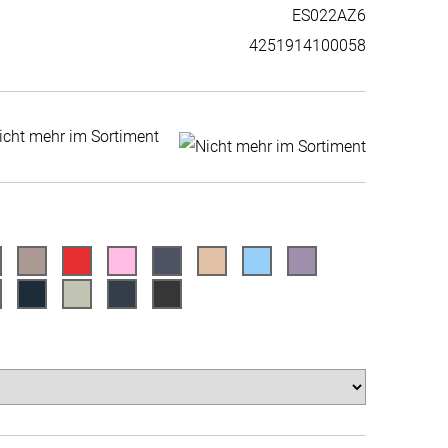
ES022AZ6
4251914100058
icht mehr im Sortiment