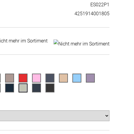
ES022P1
4251914001805
icht mehr im Sortiment