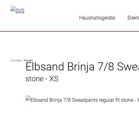
Haushaltsgeräte
Elekt
Women /
Hosen
Elbsand Brinja 7/8 Swea
stone - XS