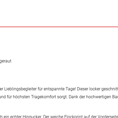
ngeraut
Lieblingsbegleiter für entspannte Tage! Dieser locker geschnit
t und für höchsten Tragekomfort sorgt. Dank der hochwertigen B
 ein echter Hingucker. Der weiche Flockprint auf der Vordersei