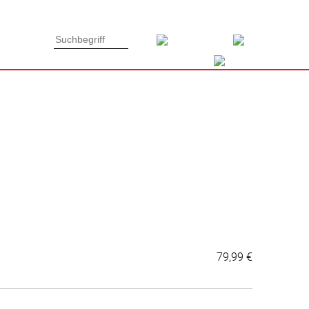
Type 3 or
Type 3 or
more
more
characters
characters
for results.
for results.
79,99 €