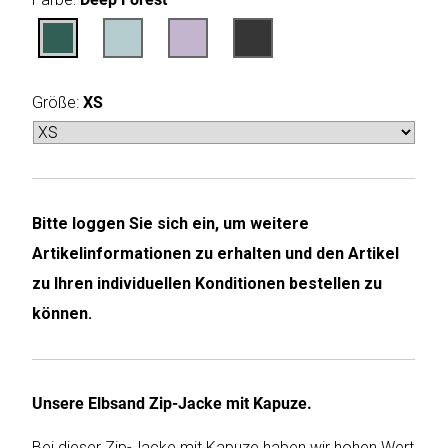
Humax
Mind
Größe:
XS
Desk
Noveen
Olimpia
Bitte loggen Sie sich ein, um weitere
Splendid
Artikelinformationen zu erhalten und den Artikel
Pur
zu Ihren individuellen Konditionen bestellen zu
Line
können.
Quantis
Sinclair
Unsere Elbsand Zip-Jacke mit Kapuze.
Bei dieser Zip-Jacke mit Kapuze haben wir hohen Wert