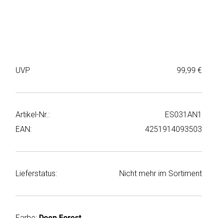
Weiter
Deltaco
einkaufen
Elbsand
➜
Faitron
Passwort
UVP
99,99 €
vergessen
freenet
➜
TV
Registrieren
Artikel-Nr.:
ES031AN1
Frugalino
EAN:
4251914093503
Goobay
HAEGER
Lieferstatus:
Nicht mehr im Sortiment
HD+
HeatsBox
Farbe:
Deep Forest