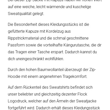
sky
vision
auf eine weiche, leicht wärmende und kuschelige
Sweatqualität gelegt.
Solis
Die Besonderheit dieses Kleidungsstücks ist die
SOLTAKO
gefütterte Kapuze mit Kordelzug aus
Rippstrickmaterial und die schmal geschnittene
Thomson
Passform sowie die vorteilhafte Kängurutasche, die dir
das Tragen einer Tasche erspart. Dadurch kannst du
Vantage
dich uneingeschränkt wohlfühlen.
Vistron
Durch den hohen Baumwollanteil überzeugt der Zip-
Hoodie mit einem angenehmen Tragekomfort.
Walter
Stahl
Auf dem Rückenteil des Sweatshirts befindet sich
unser beliebter und gleichzeitig dezenter Flock
Logodruck, welcher auf den Ärmeln der Sweatjacke
fortgeführt wird. Dadurch erhält dieses Kleidungsstück