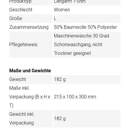
Produkttyp
Langarm T-Shirt
Geschlecht
Women
Größe
L
Zusammensetzung
50% Baumwolle 50% Polyester
Maschinenwäsche 30 Grad
Pflegehinweis
Schonwaschgang, nicht
Trockner geeignet
Maße und Gewichte
Gewicht
182 g
Maße inkl.
Verpackung (B x H x
215 x 100 x 300 mm
T)
Gewicht inkl.
182 g
Verpackung