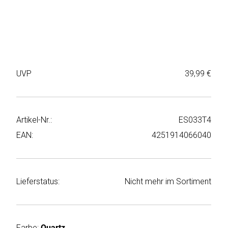
Weiter
Deltaco
einkaufen
Elbsand
➜
Faitron
Passwort
UVP
39,99 €
vergessen
freenet
➜
TV
Registrieren
Artikel-Nr.:
ES033T4
Frugalino
EAN:
4251914066040
Goobay
HAEGER
Lieferstatus:
Nicht mehr im Sortiment
HD+
HeatsBox
Farbe:
Quartz