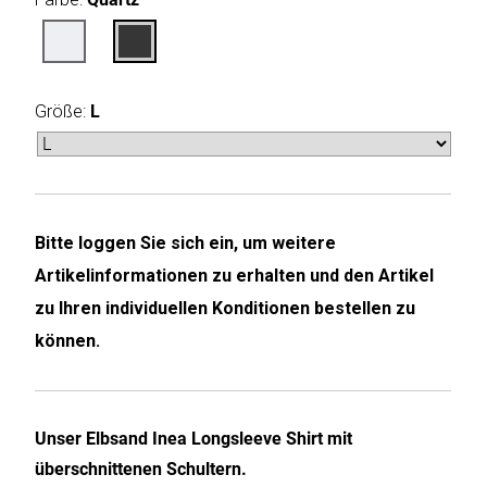
Humax
Mind
Größe:
L
Desk
Noveen
Olimpia
Bitte loggen Sie sich ein, um weitere
Splendid
Artikelinformationen zu erhalten und den Artikel
Pur
zu Ihren individuellen Konditionen bestellen zu
Line
können.
Quantis
Sinclair
Unser Elbsand Inea Longsleeve Shirt mit
überschnittenen Schultern.