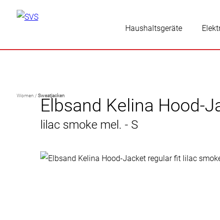
Haushaltsgeräte
Elekt
Women /
Sweatjacken
Elbsand Kelina Hood-Jac
lilac smoke mel. - S