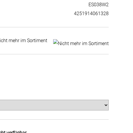
ES038W2
4251914061328
icht mehr im Sortiment
cht verfügbar.