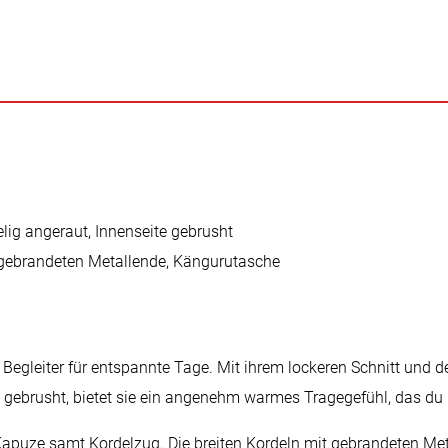
lig angeraut, Innenseite gebrusht
t gebrandeten Metallende, Kängurutasche
 Begleiter für entspannte Tage. Mit ihrem lockeren Schnitt und 
d gebrusht, bietet sie ein angenehm warmes Tragegefühl, das du
 Kapuze samt Kordelzug. Die breiten Kordeln mit gebrandeten Met