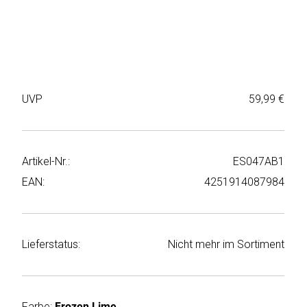
Weiter
Deltaco
einkaufen
Elbsand
➜
Faitron
Passwort
UVP
59,99 €
vergessen
freenet
➜
TV
Registrieren
Artikel-Nr.:
ES047AB1
Frugalino
EAN:
4251914087984
Goobay
HAEGER
Lieferstatus:
Nicht mehr im Sortiment
HD+
HeatsBox
Farbe:
Frozen Lime