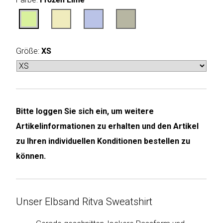
Humax
Mind
Größe:
XS
Desk
Noveen
Olimpia
Bitte loggen Sie sich ein, um weitere
Splendid
Artikelinformationen zu erhalten und den Artikel
Pur
zu Ihren individuellen Konditionen bestellen zu
Line
können.
Quantis
Unser Elbsand Ritva Sweatshirt
Sinclair