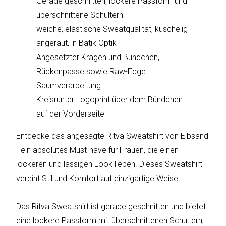
Gerade geschnitten, lockere Passform und
sky
vision
überschnittene Schultern
weiche, elastische Sweatqualität, kuschelig
Solis
angeraut, in Batik Optik
Angesetzter Kragen und Bündchen,
SOLTAKO
Rückenpasse sowie Raw-Edge
Saumverarbeitung
Thomson
Kreisrunter Logoprint über dem Bündchen
Vantage
auf der Vorderseite
Vistron
Entdecke das angesagte Ritva Sweatshirt von Elbsand
- ein absolutes Must-have für Frauen, die einen
Walter
lockeren und lässigen Look lieben. Dieses Sweatshirt
Stahl
vereint Stil und Komfort auf einzigartige Weise.
Das Ritva Sweatshirt ist gerade geschnitten und bietet
eine lockere Passform mit überschnittenen Schultern,