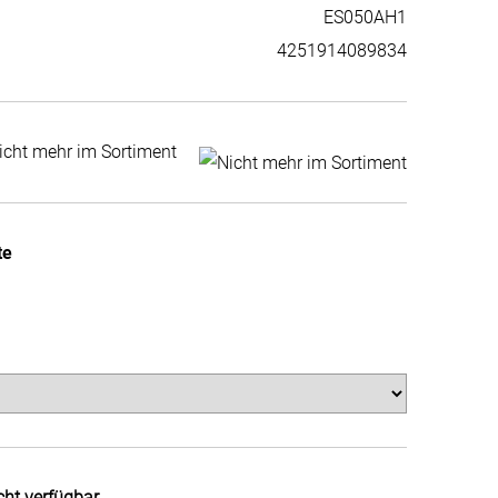
ES050AH1
4251914089834
icht mehr im Sortiment
te
cht verfügbar.