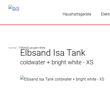
Haushaltsgeräte
Elekt
Women /
T-Shirts & Langarm Shirts
Elbsand Isa Tank
coldwater + bright white - XS