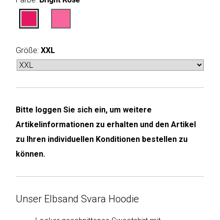
Humax
Mind
Größe:
XXL
Desk
Noveen
Olimpia
Bitte loggen Sie sich ein, um weitere
Splendid
Artikelinformationen zu erhalten und den Artikel
Pur
zu Ihren individuellen Konditionen bestellen zu
Line
können.
Quantis
Unser Elbsand Svara Hoodie
Sinclair