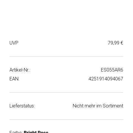
Weiter
Deltaco
einkaufen
Elbsand
➜
Faitron
Passwort
UVP
79,99 €
vergessen
freenet
➜
TV
Registrieren
Artikel-Nr.:
ES055AR6
Frugalino
EAN:
4251914094067
Goobay
HAEGER
Lieferstatus:
Nicht mehr im Sortiment
HD+
HeatsBox
Farbe:
Bright Rose