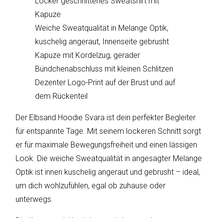
Locker geschnittenes Sweatshirt mit
sky
vision
Kapuze
Weiche Sweatqualität in Melange Optik,
Solis
kuschelig angeraut, Innenseite gebrusht
Kapuze mit Kordelzug, gerader
SOLTAKO
Bündchenabschluss mit kleinen Schlitzen
Dezenter Logo-Print auf der Brust und auf
Thomson
dem Rückenteil
Vantage
Der Elbsand Hoodie Svara ist dein perfekter Begleiter
Vistron
für entspannte Tage. Mit seinem lockeren Schnitt sorgt
er für maximale Bewegungsfreiheit und einen lässigen
Walter
Look. Die weiche Sweatqualität in angesagter Melange
Stahl
Optik ist innen kuschelig angeraut und gebrusht – ideal,
um dich wohlzufühlen, egal ob zuhause oder
unterwegs.