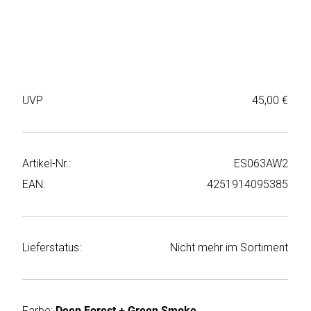
Weiter
Deltaco
einkaufen
Elbsand
➜
Faitron
Passwort
UVP
45,00 €
vergessen
freenet
➜
TV
Registrieren
Artikel-Nr.:
ES063AW2
Frugalino
EAN:
4251914095385
Goobay
HAEGER
Lieferstatus:
Nicht mehr im Sortiment
HD+
HeatsBox
Farbe:
Deep Forest + Green Smoke