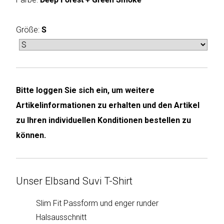
Humax
Größe:
S
Mind
Desk
Noveen
Bitte loggen Sie sich ein, um weitere
Artikelinformationen zu erhalten und den Artikel
Olimpia
Splendid
zu Ihren individuellen Konditionen bestellen zu
können.
Pur
Line
Quantis
Unser Elbsand Suvi T-Shirt
Sinclair
Slim Fit Passform und enger runder
Halsausschnitt