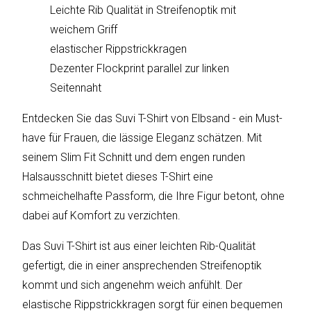
sky
Leichte Rib Qualität in Streifenoptik mit
vision
weichem Griff
elastischer Rippstrickkragen
Solis
Dezenter Flockprint parallel zur linken
SOLTAKO
Seitennaht
Entdecken Sie das Suvi T-Shirt von Elbsand - ein Must-
Thomson
have für Frauen, die lässige Eleganz schätzen. Mit
Vantage
seinem Slim Fit Schnitt und dem engen runden
Halsausschnitt bietet dieses T-Shirt eine
Vistron
schmeichelhafte Passform, die Ihre Figur betont, ohne
dabei auf Komfort zu verzichten.
Walter
Stahl
Das Suvi T-Shirt ist aus einer leichten Rib-Qualität
gefertigt, die in einer ansprechenden Streifenoptik
kommt und sich angenehm weich anfühlt. Der
elastische Rippstrickkragen sorgt für einen bequemen