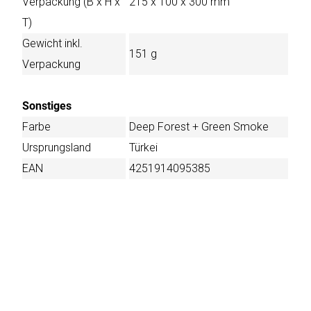
Verpackung (B x H x
215 x 100 x 300 mm
T)
Gewicht inkl.
151 g
Verpackung
Sonstiges
Farbe
Deep Forest + Green Smoke
Ursprungsland
Türkei
EAN
4251914095385