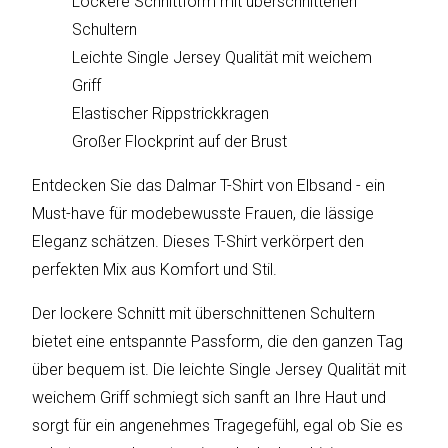
Lockere Schnittform mit überschnittenen
sky
vision
Schultern
Leichte Single Jersey Qualität mit weichem
Solis
Griff
Elastischer Rippstrickkragen
SOLTAKO
Großer Flockprint auf der Brust
Thomson
Entdecken Sie das Dalmar T-Shirt von Elbsand - ein
Must-have für modebewusste Frauen, die lässige
Vantage
Eleganz schätzen. Dieses T-Shirt verkörpert den
Vistron
perfekten Mix aus Komfort und Stil.
Der lockere Schnitt mit überschnittenen Schultern
Walter
Stahl
bietet eine entspannte Passform, die den ganzen Tag
über bequem ist. Die leichte Single Jersey Qualität mit
weichem Griff schmiegt sich sanft an Ihre Haut und
sorgt für ein angenehmes Tragegefühl, egal ob Sie es