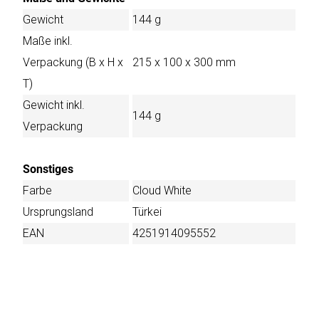
Gewicht
144 g
Maße inkl.
Verpackung (B x H x
215 x 100 x 300 mm
T)
Gewicht inkl.
144 g
Verpackung
Sonstiges
Farbe
Cloud White
Ursprungsland
Türkei
EAN
4251914095552