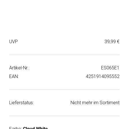
Weiter
Deltaco
einkaufen
Elbsand
➜
Faitron
Passwort
UVP
39,99 €
vergessen
freenet
➜
TV
Registrieren
Artikel-Nr.:
ES065E1
Frugalino
EAN:
4251914095552
Goobay
HAEGER
Lieferstatus:
Nicht mehr im Sortiment
HD+
HeatsBox
Farbe:
Cloud White