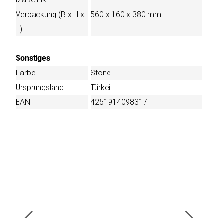
Verpackung (B x H x
560 x 160 x 380 mm
T)
Sonstiges
Farbe
Stone
Ursprungsland
Türkei
EAN
4251914098317