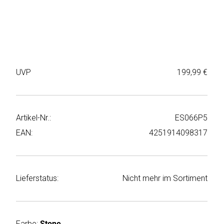
Weiter
Deltaco
einkaufen
Elbsand
➜
Faitron
Passwort
UVP
199,99 €
vergessen
freenet
➜
TV
Registrieren
Artikel-Nr.:
ES066P5
Frugalino
EAN:
4251914098317
Goobay
HAEGER
Lieferstatus:
Nicht mehr im Sortiment
HD+
HeatsBox
Farbe:
Stone