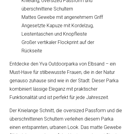
Knielang, oversized Passform und
sky
vision
überschnittene Schultern
Mattes Gewebe mit angenehmem Griff
Solis
Angesetzte Kapuze mit Kordelzug,
Leistentaschen und Knopfleiste
SOLTAKO
Großer vertikaler Flockprint auf der
Rückseite
Thomson
Entdecke den Yva Outdoorparka von Elbsand – ein
Vantage
Must-Have für stilbewusste Frauen, die in der Natur
Vistron
genauso zuhause sind wie in der Stadt. Dieser Parka
kombiniert lässige Eleganz mit praktischer
Walter
Funktionalität und ist perfekt für jede Jahreszeit.
Stahl
Der Knielange Schnitt, die oversized Passform und die
überschnittenen Schultern verleihen diesem Parka
einen entspannten, urbanen Look. Das matte Gewebe