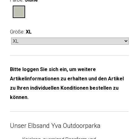
Humax
Mind
Größe:
XL
Desk
Noveen
Olimpia
Bitte loggen Sie sich ein, um weitere
Splendid
Artikelinformationen zu erhalten und den Artikel
Pur
zu Ihren individuellen Konditionen bestellen zu
Line
können.
Quantis
Unser Elbsand Yva Outdoorparka
Sinclair