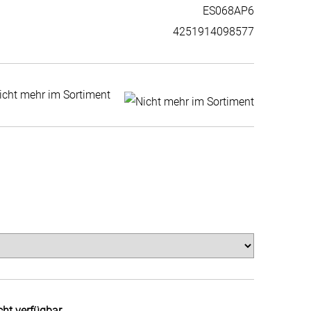
ES068AP6
4251914098577
icht mehr im Sortiment
cht verfügbar.