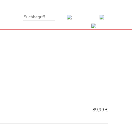
Type 3 or
Type 3 or
more
more
characters
characters
for results.
for results.
89,99 €