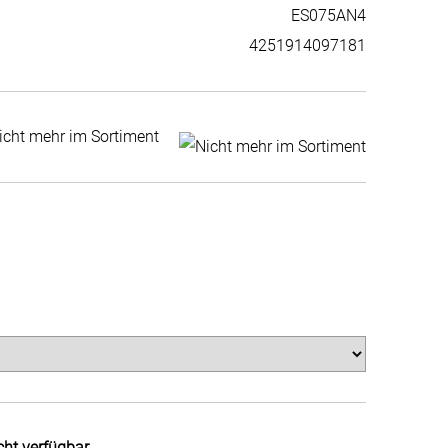
ES075AN4
4251914097181
icht mehr im Sortiment
cht verfügbar.