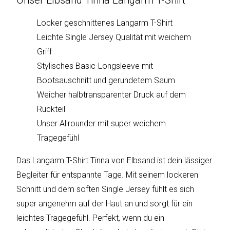
Unser Elbsand Tinna Langarm T-Shirt
sky
vision
Locker geschnittenes Langarm T-Shirt
Leichte Single Jersey Qualität mit weichem
Solis
Griff
SOLTAKO
Stylisches Basic-Longsleeve mit
Bootsauschnitt und gerundetem Saum
Thomson
Weicher halbtransparenter Druck auf dem
Rückteil
Vantage
Unser Allrounder mit super weichem
Vistron
Tragegefühl
Das Langarm T-Shirt Tinna von Elbsand ist dein lässiger
Walter
Stahl
Begleiter für entspannte Tage. Mit seinem lockeren
Schnitt und dem soften Single Jersey fühlt es sich
super angenehm auf der Haut an und sorgt für ein
leichtes Tragegefühl. Perfekt, wenn du ein