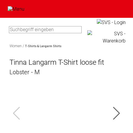
Type 3 or more characters for
results.
Women /
T-Shirts & Langarm Shirts
Artikel
In
im
Tinna Langarm T-Shirt loose fit
0
Bitte
Ihrem
Warenkorb
Lobster - M
Artikel
geben
Warenkorb
Sie
befinden
Marke
Ihre
sicht
Benutzerdaten
keine
Bawatuli
ein:
Produkte.
Blaupunkt
Zum
Comag
Warenkorb