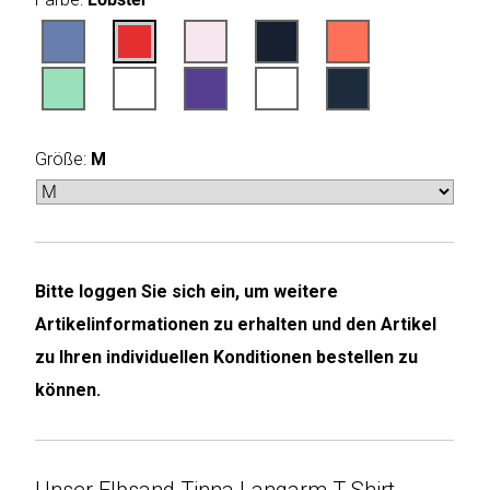
Humax
Mind
Desk
Größe:
M
Noveen
Olimpia
Splendid
Bitte loggen Sie sich ein, um weitere
Pur
Artikelinformationen zu erhalten und den Artikel
Line
zu Ihren individuellen Konditionen bestellen zu
Quantis
können.
Sinclair