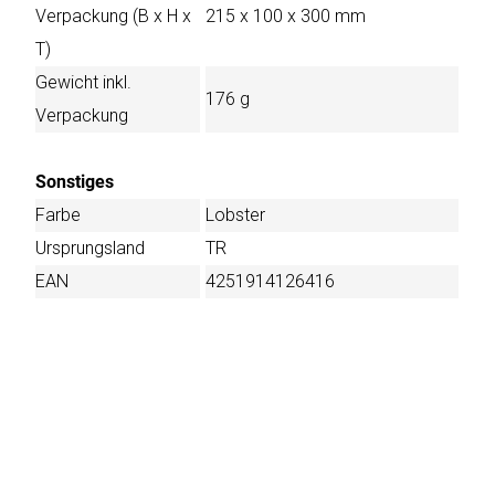
Verpackung (B x H x
215 x 100 x 300 mm
T)
Gewicht inkl.
176 g
Verpackung
Sonstiges
Farbe
Lobster
Ursprungsland
TR
EAN
4251914126416