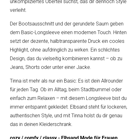
unkompliziertes Oberteil suchst, das dir dennoch Style
verleiht.
Katalog
Der Bootsausschnitt und der gerundete Saum geben
erstellen
dem Basic-Longsleeve einen modernen Touch. Hinten
setzt der dezente, halbtransparente Druck ein cooles
Highlight, ohne aufdringlich zu wirken. Ein schlichtes
Preisliste
Design, das du vielseitig kombinieren kannst – ob zu
erstellen
Jeans, Shorts oder unter einer Jacke.
Tinna ist mehr als nur ein Basic: Es ist dein Allrounder
für jeden Tag. Ob im Alltag, beim Stadtbummel oder
einfach zum Relaxen – mit diesem Longsleeve bist du
immer entspannt gekleidet. Elbsand steht für lockeren,
authentischen Style, und mit Tinna holst du dir genau
das in deinen Kleiderschrank.
cozy / comfy / classy - Elbsand Mode für Frauen