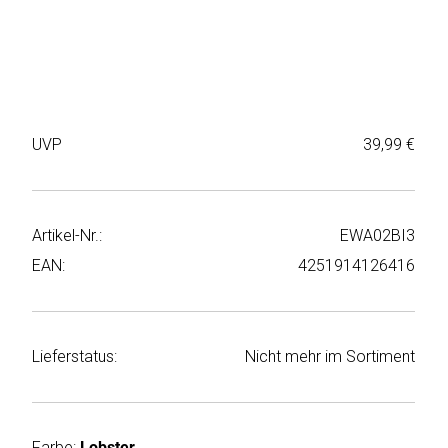
Weiter
Deltaco
einkaufen
Elbsand
➜
Faitron
Passwort
UVP
39,99 €
vergessen
freenet
➜
TV
Registrieren
Artikel-Nr.:
EWA02BI3
Frugalino
EAN:
4251914126416
Goobay
HAEGER
Lieferstatus:
Nicht mehr im Sortiment
HD+
HeatsBox
Farbe:
Lobster