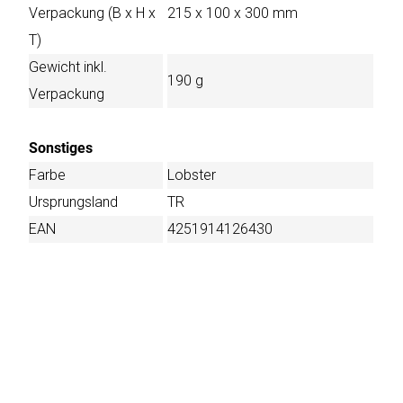
Verpackung (B x H x
215 x 100 x 300 mm
T)
Gewicht inkl.
190 g
Verpackung
Sonstiges
Farbe
Lobster
Ursprungsland
TR
EAN
4251914126430