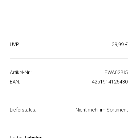
Weiter
Deltaco
einkaufen
Elbsand
➜
Faitron
Passwort
UVP
39,99 €
vergessen
freenet
➜
TV
Registrieren
Artikel-Nr.:
EWA02BI5
Frugalino
EAN:
4251914126430
Goobay
HAEGER
Lieferstatus:
Nicht mehr im Sortiment
HD+
HeatsBox
Farbe:
Lobster