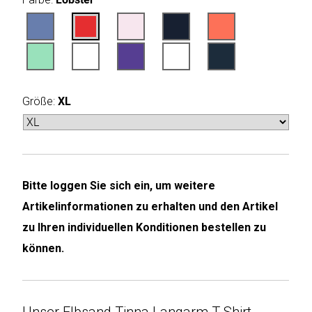
Humax
Mind
Desk
Größe:
XL
Noveen
Olimpia
Splendid
Bitte loggen Sie sich ein, um weitere
Pur
Artikelinformationen zu erhalten und den Artikel
Line
zu Ihren individuellen Konditionen bestellen zu
Quantis
können.
Sinclair