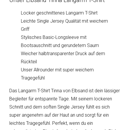
Unser Elbsand Tinna Langarm T-Shirt
sky
vision
Locker geschnittenes Langarm T-Shirt
Leichte Single Jersey Qualität mit weichem
Solis
Griff
SOLTAKO
Stylisches Basic-Longsleeve mit
Bootsauschnitt und gerundetem Saum
Thomson
Weicher halbtransparenter Druck auf dem
Rückteil
Vantage
Unser Allrounder mit super weichem
Vistron
Tragegefühl
Das Langarm T-Shirt Tinna von Elbsand ist dein lässiger
Walter
Stahl
Begleiter für entspannte Tage. Mit seinem lockeren
Schnitt und dem soften Single Jersey fühlt es sich
super angenehm auf der Haut an und sorgt für ein
leichtes Tragegefühl. Perfekt, wenn du ein