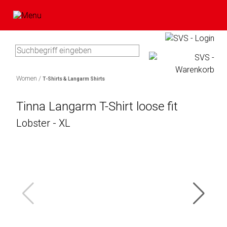
Type 3 or more characters for
results.
Women /
T-Shirts & Langarm Shirts
Artikel
In
im
Tinna Langarm T-Shirt loose fit
0
Bitte
Ihrem
Warenkorb
Lobster - XL
Artikel
geben
Warenkorb
Sie
befinden
Marke
Ihre
sicht
Benutzerdaten
keine
Bawatuli
ein:
Produkte.
Blaupunkt
Zum
Comag
Warenkorb