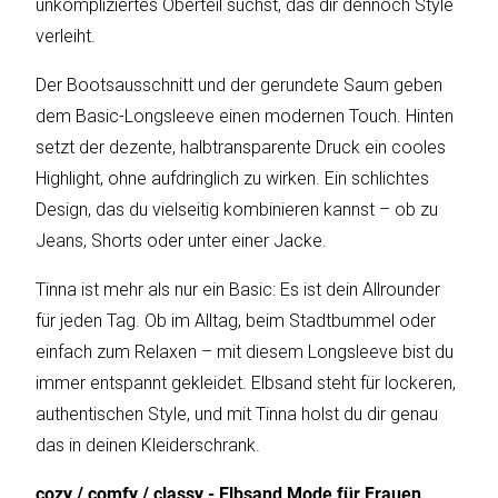
unkompliziertes Oberteil suchst, das dir dennoch Style
verleiht.
Katalog
Der Bootsausschnitt und der gerundete Saum geben
erstellen
dem Basic-Longsleeve einen modernen Touch. Hinten
setzt der dezente, halbtransparente Druck ein cooles
Highlight, ohne aufdringlich zu wirken. Ein schlichtes
Preisliste
Design, das du vielseitig kombinieren kannst – ob zu
erstellen
Jeans, Shorts oder unter einer Jacke.
Tinna ist mehr als nur ein Basic: Es ist dein Allrounder
für jeden Tag. Ob im Alltag, beim Stadtbummel oder
einfach zum Relaxen – mit diesem Longsleeve bist du
immer entspannt gekleidet. Elbsand steht für lockeren,
authentischen Style, und mit Tinna holst du dir genau
das in deinen Kleiderschrank.
cozy / comfy / classy - Elbsand Mode für Frauen