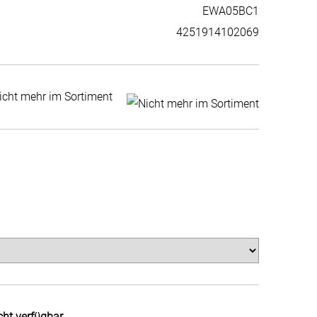
EWA05BC1
4251914102069
icht mehr im Sortiment
cht verfügbar.