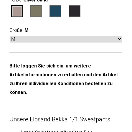
Humax
Mind
Größe:
M
Desk
Noveen
Olimpia
Bitte loggen Sie sich ein, um weitere
Splendid
Artikelinformationen zu erhalten und den Artikel
Pur
zu Ihren individuellen Konditionen bestellen zu
Line
können.
Quantis
Unsere Elbsand Bekka 1/1 Sweatpants
Sinclair