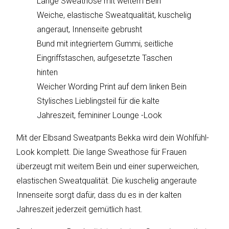
Lange Sweathose mit weitem Bein
sky
vision
Weiche, elastische Sweatqualität, kuschelig
angeraut, Innenseite gebrusht
Solis
Bund mit integriertem Gummi, seitliche
Eingriffstaschen, aufgesetzte Taschen
SOLTAKO
hinten
Weicher Wording Print auf dem linken Bein
Thomson
Stylisches Lieblingsteil für die kalte
Vantage
Jahreszeit, femininer Lounge -Look
Vistron
Mit der Elbsand Sweatpants Bekka wird dein Wohlfühl-
Look komplett. Die lange Sweathose für Frauen
Walter
überzeugt mit weitem Bein und einer superweichen,
Stahl
elastischen Sweatqualität. Die kuschelig angeraute
Innenseite sorgt dafür, dass du es in der kalten
Jahreszeit jederzeit gemütlich hast.