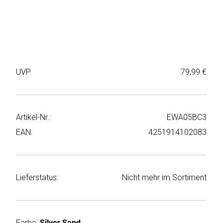
Weiter
Deltaco
einkaufen
Elbsand
➜
Faitron
Passwort
UVP
79,99 €
vergessen
freenet
➜
TV
Registrieren
Artikel-Nr.:
EWA05BC3
Frugalino
EAN:
4251914102083
Goobay
HAEGER
Lieferstatus:
Nicht mehr im Sortiment
HD+
HeatsBox
Farbe:
Silver Sand