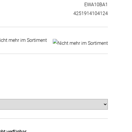
EWA10BA1
4251914104124
icht mehr im Sortiment
cht verfügbar.