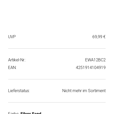
Weiter
Deltaco
einkaufen
Elbsand
➜
Faitron
Passwort
UVP
69,99 €
vergessen
freenet
➜
TV
Registrieren
Artikel-Nr.:
EWA12BC2
Frugalino
EAN:
4251914104919
Goobay
HAEGER
Lieferstatus:
Nicht mehr im Sortiment
HD+
HeatsBox
Farbe:
Silver Sand