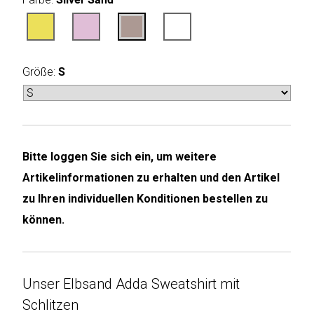
Humax
Mind
Größe:
S
Desk
Noveen
Olimpia
Bitte loggen Sie sich ein, um weitere
Splendid
Artikelinformationen zu erhalten und den Artikel
Pur
zu Ihren individuellen Konditionen bestellen zu
Line
können.
Quantis
Unser Elbsand Adda Sweatshirt mit
Sinclair
Schlitzen