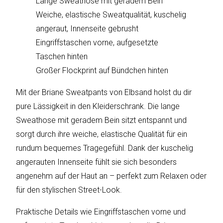
Lange Sweathose mit geradem Bein
sky
vision
Weiche, elastische Sweatqualität, kuschelig
angeraut, Innenseite gebrusht
Solis
Eingriffstaschen vorne, aufgesetzte
Taschen hinten
SOLTAKO
Großer Flockprint auf Bündchen hinten
Thomson
Mit der Briane Sweatpants von Elbsand holst du dir
pure Lässigkeit in den Kleiderschrank. Die lange
Vantage
Sweathose mit geradem Bein sitzt entspannt und
Vistron
sorgt durch ihre weiche, elastische Qualität für ein
rundum bequemes Tragegefühl. Dank der kuschelig
Walter
angerauten Innenseite fühlt sie sich besonders
Stahl
angenehm auf der Haut an – perfekt zum Relaxen oder
für den stylischen Street-Look.
Praktische Details wie Eingriffstaschen vorne und