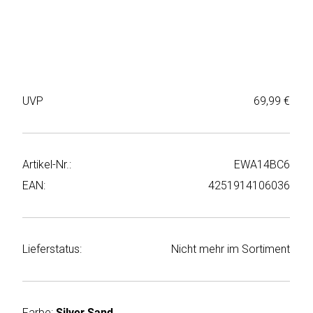
Weiter
Deltaco
einkaufen
Elbsand
➜
Faitron
Passwort
UVP
69,99 €
vergessen
freenet
➜
TV
Registrieren
Artikel-Nr.:
EWA14BC6
Frugalino
EAN:
4251914106036
Goobay
HAEGER
Lieferstatus:
Nicht mehr im Sortiment
HD+
HeatsBox
Farbe:
Silver Sand