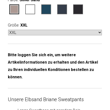
Humax
Mind
Größe:
XXL
Desk
Noveen
Olimpia
Bitte loggen Sie sich ein, um weitere
Splendid
Artikelinformationen zu erhalten und den Artikel
Pur
zu Ihren individuellen Konditionen bestellen zu
Line
können.
Quantis
Unsere Elbsand Briane Sweatpants
Sinclair