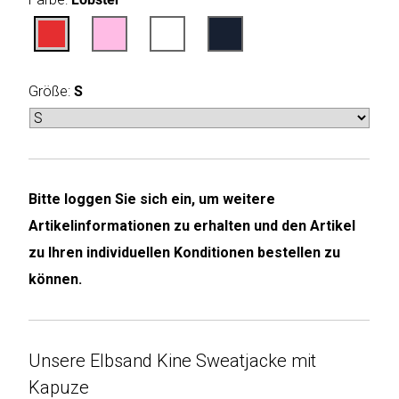
Humax
Mind
Größe:
S
Desk
Noveen
Olimpia
Bitte loggen Sie sich ein, um weitere
Splendid
Artikelinformationen zu erhalten und den Artikel
Pur
zu Ihren individuellen Konditionen bestellen zu
Line
können.
Quantis
Unsere Elbsand Kine Sweatjacke mit
Sinclair
Kapuze