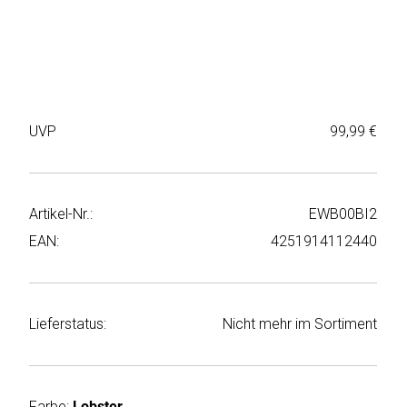
Weiter
Deltaco
einkaufen
Elbsand
➜
Faitron
Passwort
UVP
99,99 €
vergessen
freenet
➜
TV
Registrieren
Artikel-Nr.:
EWB00BI2
Frugalino
EAN:
4251914112440
Goobay
HAEGER
Lieferstatus:
Nicht mehr im Sortiment
HD+
HeatsBox
Farbe:
Lobster