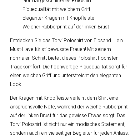
Normal geschnittenes Poloshirt
sky
vision
Piquequalität mit weichem Griff
Eleganter Kragen mit Knopfleiste
Solis
Weicher Rubberprint auf der linken Brust
SOLTAKO
Entdecken Sie das Torvi Poloshirt von Elbsand – ein
Must-Have für stilbewusste Frauen! Mit seinem
Thomson
normalen Schnitt bietet dieses Poloshirt höchsten
Tragekomfort. Die hochwertige Piquéqualität sorgt für
Vantage
einen weichen Griff und unterstreicht den eleganten
Vistron
Look.
Der Kragen mit Knopfleiste verleiht dem Shirt eine
Walter
Stahl
anspruchsvolle Note, während der weiche Rubberprint
auf der linken Brust für das gewisse Etwas sorgt. Das
Torvi Poloshirt ist nicht nur ein modisches Statement,
sondern auch ein vielseitiger Begleiter für jeden Anlass.