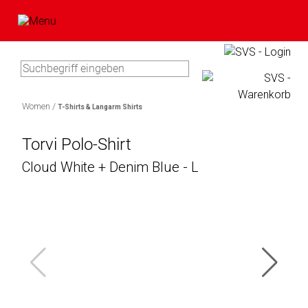
Type 3 or more characters for
results.
Women /
T-Shirts & Langarm Shirts
Artikel
In
im
Torvi Polo-Shirt
0
Bitte
Ihrem
Warenkorb
Cloud White + Denim Blue - L
Artikel
geben
Warenkorb
Sie
befinden
Marke
Ihre
sicht
Benutzerdaten
keine
Bawatuli
ein:
Produkte.
Blaupunkt
Zum
Comag
Warenkorb