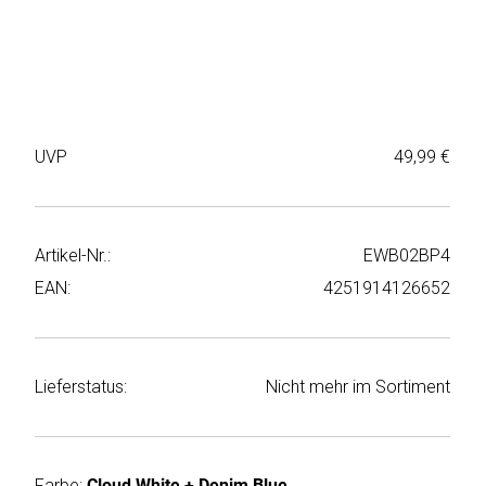
Weiter
Deltaco
einkaufen
Elbsand
➜
Faitron
Passwort
UVP
49,99 €
vergessen
freenet
➜
TV
Registrieren
Artikel-Nr.:
EWB02BP4
Frugalino
EAN:
4251914126652
Goobay
HAEGER
Lieferstatus:
Nicht mehr im Sortiment
HD+
HeatsBox
Farbe:
Cloud White + Denim Blue