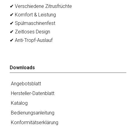
sky
✔ Verschiedene Zitrusfrüchte
vision
✔ Komfort & Leistung
Solis
✔ Spülmaschinenfest
✔ Zeitloses Design
SOLTAKO
✔ Anti-Tropf-Auslauf
Thomson
Vantage
Downloads
Vistron
Angebotsblatt
Hersteller-Datenblatt
Walter
Stahl
Katalog
Bedienungsanleitung
Konformitätserklärung