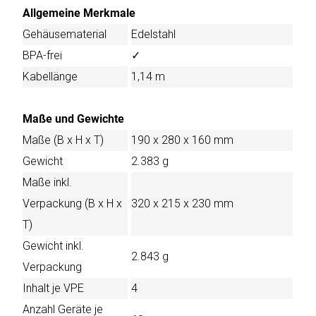
Allgemeine Merkmale
Gehäusematerial
Edelstahl
BPA-frei
✓
Kabellänge
1,14 m
Maße und Gewichte
Maße (B x H x T)
190 x 280 x 160 mm
Gewicht
2.383 g
Maße inkl.
Verpackung (B x H x
320 x 215 x 230 mm
T)
Gewicht inkl.
2.843 g
Verpackung
Inhalt je VPE
4
Anzahl Geräte je