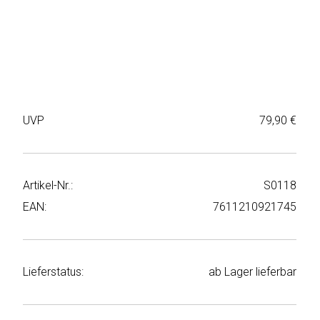
Weiter
Deltaco
einkaufen
Elbsand
➜
Faitron
Passwort
vergessen
UVP
79,90 €
freenet
➜
TV
Registrieren
Frugalino
Artikel-Nr.:
S0118
EAN:
7611210921745
Goobay
HAEGER
Lieferstatus:
ab Lager lieferbar
HD+
HeatsBox