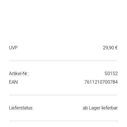
Weiter
Deltaco
einkaufen
Elbsand
➜
Faitron
Passwort
vergessen
UVP
29,90 €
freenet
➜
TV
Registrieren
Frugalino
Artikel-Nr.:
S0152
EAN:
7611210700784
Goobay
HAEGER
Lieferstatus:
ab Lager lieferbar
HD+
HeatsBox