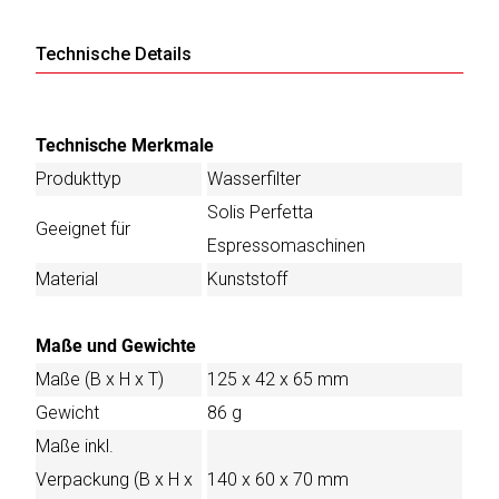
Technische Details
Technische Merkmale
Produkttyp
Wasserfilter
Solis Perfetta
Geeignet für
Espressomaschinen
Material
Kunststoff
Maße und Gewichte
Maße (B x H x T)
125 x 42 x 65 mm
Gewicht
86 g
Maße inkl.
Verpackung (B x H x
140 x 60 x 70 mm