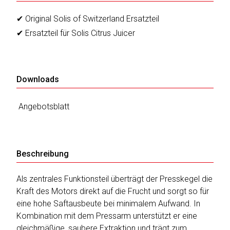
sky
vision
✔ Original Solis of Switzerland Ersatzteil
✔ Ersatzteil für Solis Citrus Juicer
Solis
SOLTAKO
Downloads
Thomson
Angebotsblatt
Vantage
Vistron
Beschreibung
Walter
Stahl
Als zentrales Funktionsteil überträgt der Presskegel die
Kraft des Motors direkt auf die Frucht und sorgt so für
eine hohe Saftausbeute bei minimalem Aufwand. In
Kombination mit dem Pressarm unterstützt er eine
gleichmäßige, saubere Extraktion und trägt zum