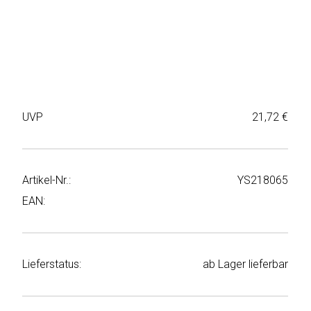
Weiter
Deltaco
einkaufen
Elbsand
➜
Faitron
Passwort
vergessen
UVP
21,72 €
freenet
➜
TV
Registrieren
Frugalino
Artikel-Nr.:
YS218065
EAN:
Goobay
HAEGER
Lieferstatus:
ab Lager lieferbar
HD+
HeatsBox