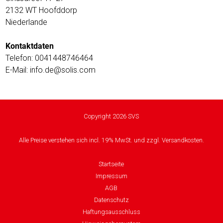
sky
2132 WT Hoofddorp
vision
Niederlande
Solis
Kontaktdaten
Telefon: 0041448746464
SOLTAKO
E-Mail: info.de@solis.com
Thomson
Vantage
Copyright 2026 SVS
Vistron
Alle Preise verstehen sich incl. 19% MwSt. und zzgl. Versandkosten.
Walter
Startseite
Stahl
Impressum
AGB
Datenschutz
Haftungsausschluss