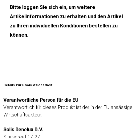
Bitte loggen Sie sich ein, um weitere
Humax
Artikelinformationen zu erhalten und den Artikel
zu Ihren individuellen Konditionen bestellen zu
Mind
können.
Desk
Noveen
Olimpia
Splendid
Details zur Produktsicherheit
Pur
Line
Verantwortliche Person für die EU
Verantwortlich für dieses Produkt ist der in der EU ansässige
Quantis
Wirtschaftsakteur:
Sinclair
Solis Benelux B.V.
Siriusdreef 17-27