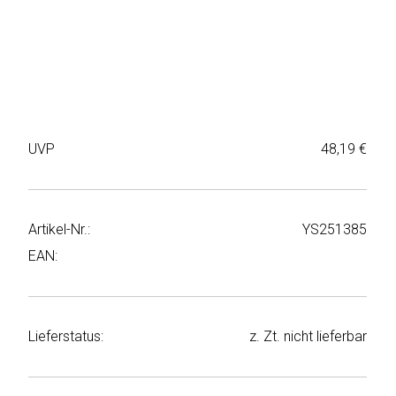
Weiter
Deltaco
einkaufen
Elbsand
➜
Faitron
Passwort
vergessen
UVP
48,19 €
freenet
➜
TV
Registrieren
Frugalino
Artikel-Nr.:
YS251385
EAN:
Goobay
HAEGER
Lieferstatus:
z. Zt. nicht lieferbar
HD+
HeatsBox