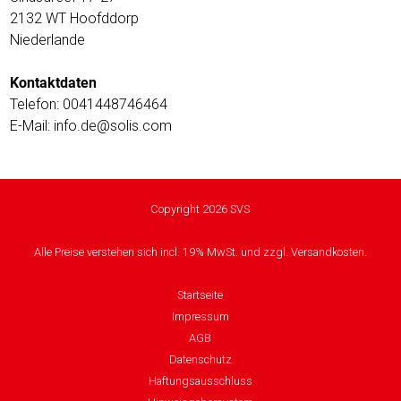
sky
2132 WT Hoofddorp
vision
Niederlande
Solis
Kontaktdaten
Telefon: 0041448746464
SOLTAKO
E-Mail: info.de@solis.com
Thomson
Vantage
Copyright 2026 SVS
Vistron
Alle Preise verstehen sich incl. 19% MwSt. und zzgl. Versandkosten.
Walter
Startseite
Stahl
Impressum
AGB
Datenschutz
Haftungsausschluss