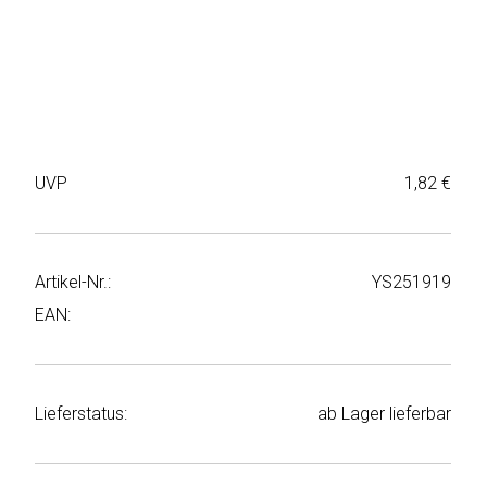
Weiter
Deltaco
einkaufen
Elbsand
➜
Faitron
Passwort
vergessen
UVP
1,82 €
freenet
➜
TV
Registrieren
Frugalino
Artikel-Nr.:
YS251919
EAN:
Goobay
HAEGER
Lieferstatus:
ab Lager lieferbar
HD+
HeatsBox