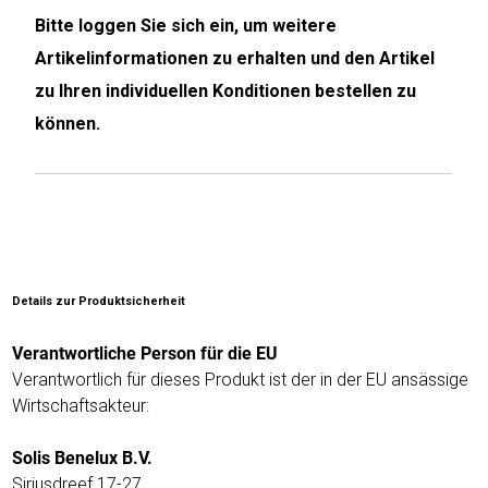
Bitte loggen Sie sich ein, um weitere
Humax
Artikelinformationen zu erhalten und den Artikel
zu Ihren individuellen Konditionen bestellen zu
Mind
können.
Desk
Noveen
Olimpia
Splendid
Details zur Produktsicherheit
Pur
Line
Verantwortliche Person für die EU
Verantwortlich für dieses Produkt ist der in der EU ansässige
Quantis
Wirtschaftsakteur:
Sinclair
Solis Benelux B.V.
Siriusdreef 17-27