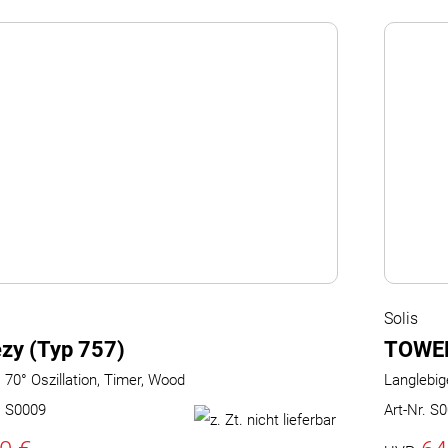
Solis
zy (Typ 757)
TOWER
, 70° Oszillation, Timer, Wood
Langlebige
r. S0009
Art-Nr. S