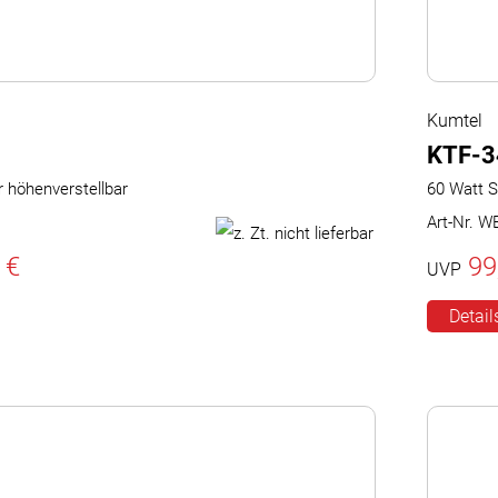
Kumtel
KTF-3
r höhenverstellbar
60 Watt S
Art-Nr. W
 €
99
UVP
Detail