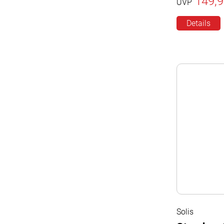
149,9
UVP
Details
Solis