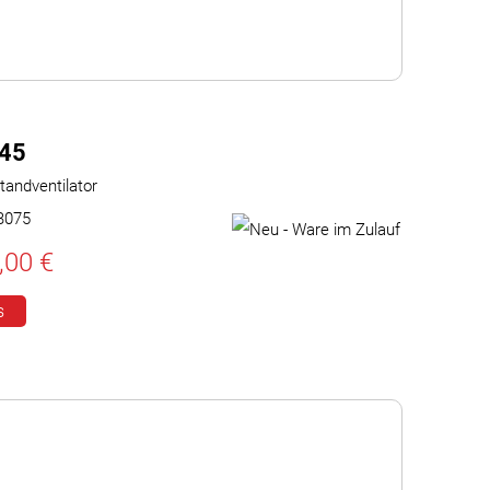
45
tandventilator
B075
,00 €
s