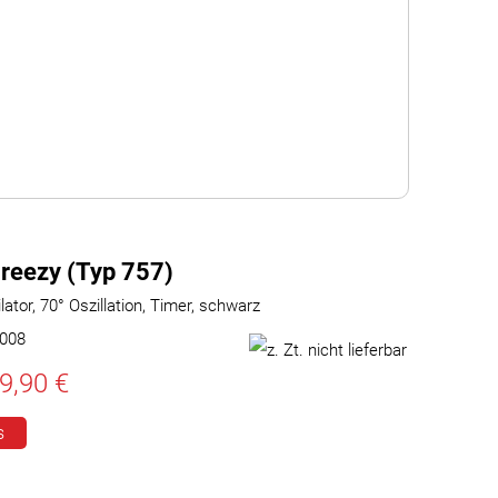
reezy (Typ 757)
ator, 70° Oszillation, Timer, schwarz
0008
9,90 €
s