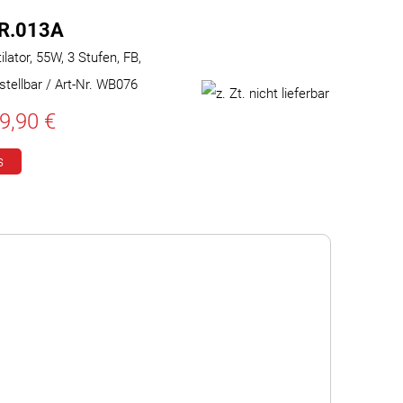
R.013A
lator, 55W, 3 Stufen, FB,
tellbar / Art-Nr. WB076
9,90 €
s