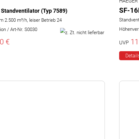
HAEGER
SF-16
l Standventilator (Typ 7589)
Standventi
m 2.500 m³/h, leiser Betrieb 24
Höhenvers
ion / Art-Nr. S0030
0 €
11
UVP
Detail