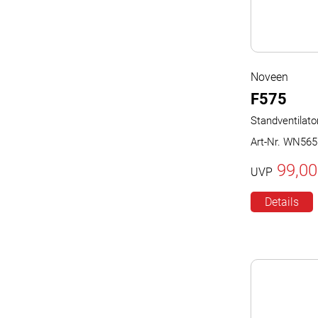
Noveen
F575
Standventilato
Art-Nr. WN565
99,00
UVP
Details