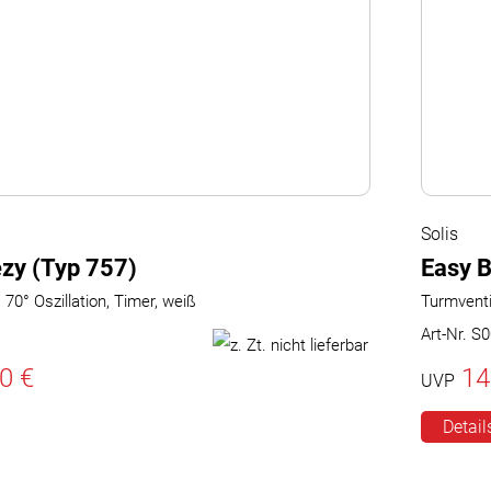
Solis
zy (Typ 757)
Easy B
 70° Oszillation, Timer, weiß
Turmventil
Art-Nr. S
0 €
14
UVP
Detail