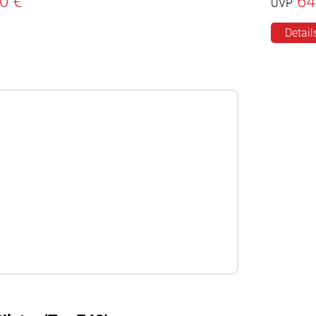
0 €
64
UVP
Detail