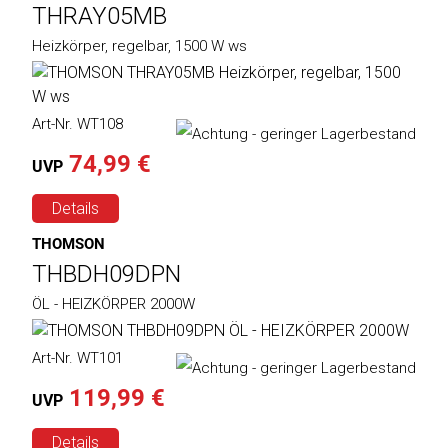
THRAY05MB
Weiter
Deltaco
Heizkörper, regelbar, 1500 W ws
einkaufen
Elbsand
➜
Art-Nr. WT108
Faitron
Passwort
74,99 €
UVP
vergessen
freenet
➜
TV
Details
Registrieren
THOMSON
Frugalino
THBDH09DPN
Goobay
ÖL - HEIZKÖRPER 2000W
HAEGER
Art-Nr. WT101
119,99 €
HD+
UVP
Details
HeatsBox