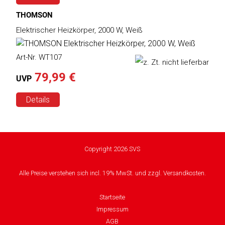
THOMSON
Humax
Elektrischer Heizkörper, 2000 W, Weiß
Mind
Art-Nr. WT107
Desk
79,99 €
UVP
Noveen
Details
Olimpia
Splendid
Pur
Copyright 2026 SVS
Line
Alle Preise verstehen sich incl. 19% MwSt. und zzgl. Versandkosten.
Quantis
Startseite
Sinclair
Impressum
AGB