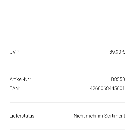
Weiter
Deltaco
einkaufen
Elbsand
➜
Faitron
Passwort
vergessen
UVP
89,90 €
freenet
➜
TV
Registrieren
Frugalino
Artikel-Nr.:
B8550
EAN:
4260068445601
Goobay
HAEGER
Lieferstatus:
Nicht mehr im Sortiment
HD+
HeatsBox