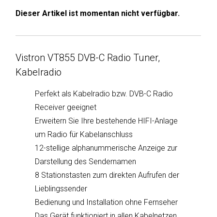
Dieser Artikel ist momentan nicht verfügbar.
Humax
Mind
Desk
Vistron VT855 DVB-C Radio Tuner,
Kabelradio
Noveen
Perfekt als Kabelradio bzw. DVB-C Radio
Olimpia
Receiver geeignet
Splendid
Erweitern Sie Ihre bestehende HIFI-Anlage
um Radio für Kabelanschluss
Pur
12-stellige alphanummerische Anzeige zur
Line
Darstellung des Sendernamen
Quantis
8 Stationstasten zum direkten Aufrufen der
Lieblingssender
Sinclair
Bedienung und Installation ohne Fernseher
Das Gerät funktioniert in allen Kabelnetzen