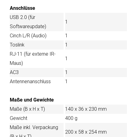
Anschlüsse
USB 2.0 (für
1
Softwareupdate)
Cinch L/R (Audio)
1
Toslink
1
RJ-11 (für externe IR-
1
Maus)
AC3
1
Antennenanschluss
1
Maße und Gewichte
Maße (B x H x T)
140 x 36 x 230 mm
Gewicht
400 g
Maße inkl. Verpackung
200 x 58 x 254 mm
(B x H x T)