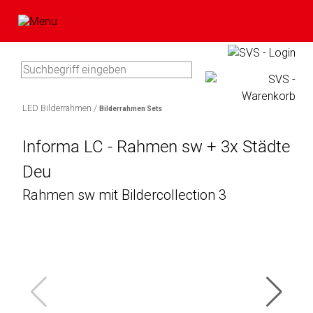
Type 3 or more characters for
results.
LED Bilderrahmen /
Bilderrahmen Sets
Artikel
In
im
Informa LC - Rahmen sw + 3x Städte
0
Bitte
Ihrem
Warenkorb
Deu
Artikel
geben
Warenkorb
Sie
befinden
Rahmen sw mit Bildercollection 3
Marke
Ihre
sicht
Benutzerdaten
keine
Bawatuli
ein:
Produkte.
Blaupunkt
Zum
Comag
Warenkorb