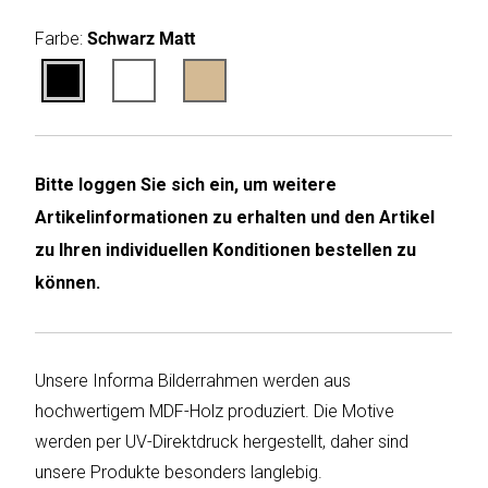
Farbe:
Schwarz Matt
Humax
Mind
Desk
Noveen
Bitte loggen Sie sich ein, um weitere
Artikelinformationen zu erhalten und den Artikel
Olimpia
zu Ihren individuellen Konditionen bestellen zu
Splendid
können.
Pur
Line
Unsere Informa Bilderrahmen werden aus
Quantis
hochwertigem MDF-Holz produziert. Die Motive
Sinclair
werden per UV-Direktdruck hergestellt, daher sind
unsere Produkte besonders langlebig.