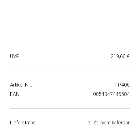
Weiter
Deltaco
einkaufen
Elbsand
➜
Faitron
Passwort
vergessen
freenet
UVP
219,60 €
➜
TV
Registrieren
Frugalino
Artikel-Nr.:
FP406
Goobay
EAN:
0054047445584
HAEGER
Lieferstatus:
z. Zt. nicht lieferbar
HD+
HeatsBox