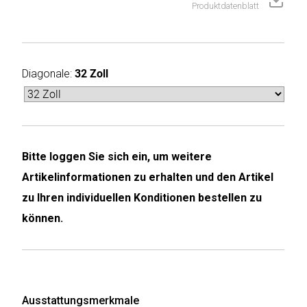
Produktdatenblatt
Humax
Mind
Diagonale:
32 Zoll
Desk
Noveen
Olimpia
Bitte loggen Sie sich ein, um weitere
Splendid
Artikelinformationen zu erhalten und den Artikel
Pur
zu Ihren individuellen Konditionen bestellen zu
Line
können.
Quantis
Sinclair
Ausstattungsmerkmale