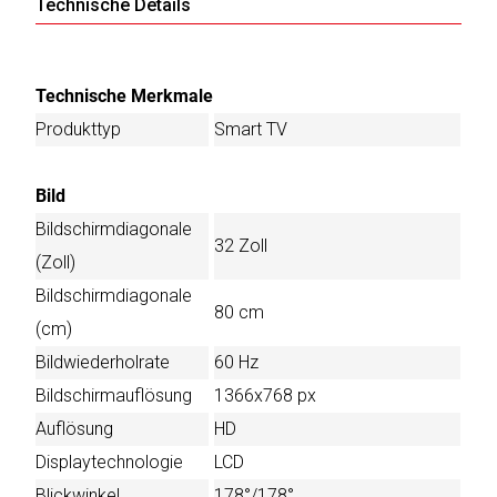
Technische Details
Katalog
Technische Merkmale
erstellen
Produkttyp
Smart TV
Preisliste
Bild
erstellen
Bildschirmdiagonale
32 Zoll
(Zoll)
Bildschirmdiagonale
80 cm
(cm)
Bildwiederholrate
60 Hz
Bildschirmauflösung
1366x768 px
Auflösung
HD
Displaytechnologie
LCD
Blickwinkel
178°/178°