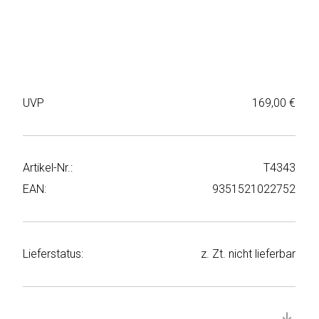
Weiter
Deltaco
einkaufen
Elbsand
➜
Faitron
Passwort
UVP
169,00 €
vergessen
freenet
➜
TV
Registrieren
Artikel-Nr.:
T4343
Frugalino
EAN:
9351521022752
Goobay
HAEGER
Lieferstatus:
z. Zt. nicht lieferbar
HD+
HeatsBox