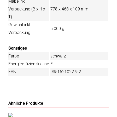
Maße inkl.
Verpackung (B x H x
778 x 468 x 109 mm
T)
Gewicht inkl.
5.000 g
Verpackung
Sonstiges
Farbe
schwarz
Energieeffizienzklasse
E
EAN
9351521022752
Ähnliche Produkte