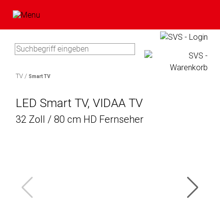
Type 3 or more characters for
results.
TV /
Smart TV
Artikel
In
im
LED Smart TV, VIDAA TV
0
Bitte
Ihrem
Warenkorb
32 Zoll / 80 cm HD Fernseher
Artikel
geben
Warenkorb
Sie
befinden
Marke
Ihre
sicht
Benutzerdaten
keine
Bawatuli
ein:
Produkte.
Blaupunkt
Zum
Comag
Warenkorb