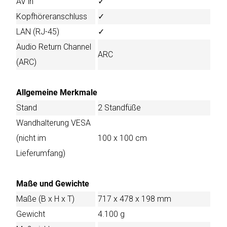
AV in
✓
Kopfhöreranschluss
✓
LAN (RJ-45)
✓
Audio Return Channel
ARC
(ARC)
Allgemeine Merkmale
Stand
2 Standfüße
Wandhalterung VESA
(nicht im
100 x 100 cm
Lieferumfang)
Maße und Gewichte
Maße (B x H x T)
717 x 478 x 198 mm
Gewicht
4.100 g