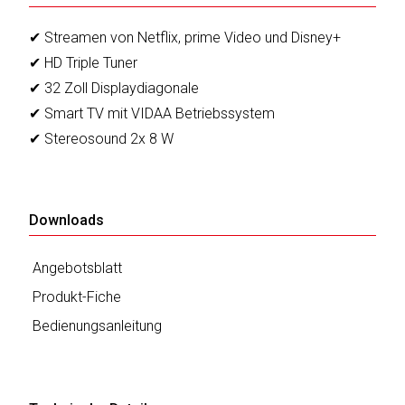
sky
vision
✔ Streamen von Netflix, prime Video und Disney+
✔ HD Triple Tuner
Solis
✔ 32 Zoll Displaydiagonale
SOLTAKO
✔ Smart TV mit VIDAA Betriebssystem
✔ Stereosound 2x 8 W
Thomson
Vantage
Downloads
Vistron
Angebotsblatt
Walter
Produkt-Fiche
Stahl
Bedienungsanleitung